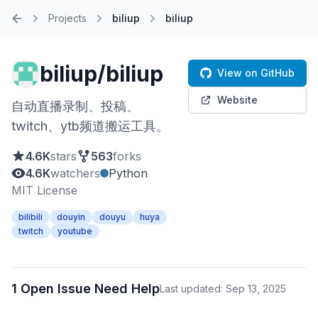
Projects
biliup
biliup
Home
biliup/biliup
View on GitHub
Website
自动直播录制、投稿、
twitch、ytb频道搬运工具。
4.6K
stars
563
forks
4.6K
watchers
Python
MIT License
bilibili
douyin
douyu
huya
twitch
youtube
1 Open Issue Need Help
Last updated: Sep 13, 2025