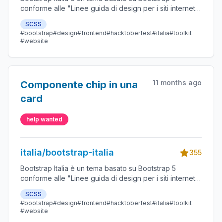
conforme alle "Linee guida di design per i siti internet e
i servizi digitali della Pubblica Amministrazione"
SCSS
#bootstrap
#design
#frontend
#hacktoberfest
#italia
#toolkit
#website
11 months ago
Componente chip in una
card
help wanted
italia/bootstrap-italia
355
Bootstrap Italia è un tema basato su Bootstrap 5
conforme alle "Linee guida di design per i siti internet e
i servizi digitali della Pubblica Amministrazione"
SCSS
#bootstrap
#design
#frontend
#hacktoberfest
#italia
#toolkit
#website