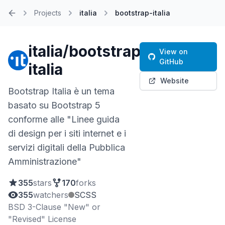
Projects
italia
bootstrap-italia
Home
italia/bootstrap-
View on
GitHub
italia
Website
Bootstrap Italia è un tema
basato su Bootstrap 5
conforme alle "Linee guida
di design per i siti internet e i
servizi digitali della Pubblica
Amministrazione"
355
stars
170
forks
355
watchers
SCSS
BSD 3-Clause "New" or
"Revised" License