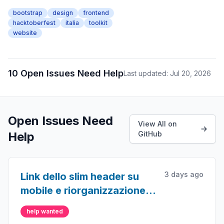
bootstrap
design
frontend
hacktoberfest
italia
toolkit
website
10 Open Issues Need Help
Last updated: Jul 20, 2026
Open Issues Need
View All on
Help
GitHub
3 days ago
Link dello slim header su
mobile e riorganizzazione
menu su mobile
help wanted