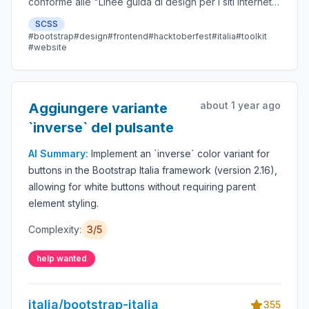
conforme alle "Linee guida di design per i siti internet e
i servizi digitali della Pubblica Amministrazione"
SCSS
#bootstrap
#design
#frontend
#hacktoberfest
#italia
#toolkit
#website
about 1 year ago
Aggiungere variante
`inverse` del pulsante
AI Summary:
Implement an `inverse` color variant for
buttons in the Bootstrap Italia framework (version 2.16),
allowing for white buttons without requiring parent
element styling.
Complexity:
3/5
help wanted
italia/bootstrap-italia
355