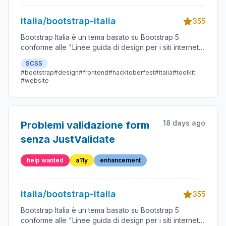
italia/bootstrap-italia
355
Bootstrap Italia è un tema basato su Bootstrap 5
conforme alle "Linee guida di design per i siti internet e
i servizi digitali della Pubblica Amministrazione"
SCSS
#bootstrap
#design
#frontend
#hacktoberfest
#italia
#toolkit
#website
18 days ago
Problemi validazione form
senza JustValidate
help wanted
a11y
enhancement
italia/bootstrap-italia
355
Bootstrap Italia è un tema basato su Bootstrap 5
conforme alle "Linee guida di design per i siti internet e