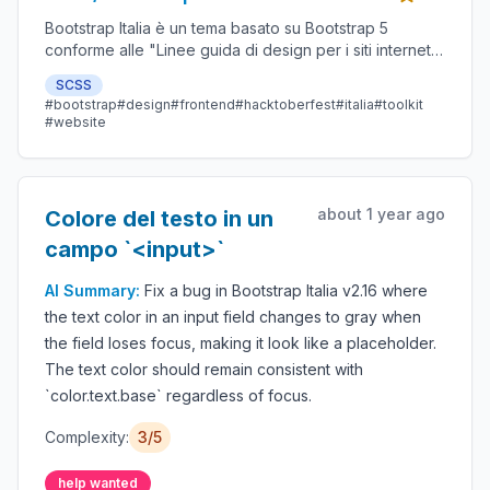
Bootstrap Italia è un tema basato su Bootstrap 5
conforme alle "Linee guida di design per i siti internet e
i servizi digitali della Pubblica Amministrazione"
SCSS
#bootstrap
#design
#frontend
#hacktoberfest
#italia
#toolkit
#website
about 1 year ago
Colore del testo in un
campo `<input>`
AI Summary:
Fix a bug in Bootstrap Italia v2.16 where
the text color in an input field changes to gray when
the field loses focus, making it look like a placeholder.
The text color should remain consistent with
`color.text.base` regardless of focus.
Complexity:
3/5
help wanted