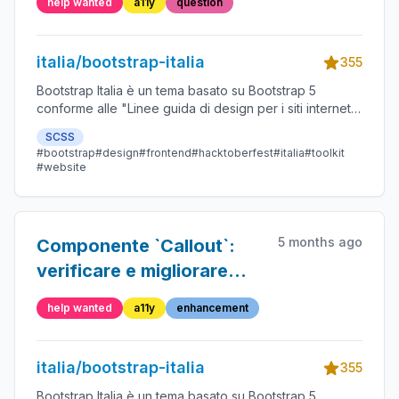
help wanted
a11y
question
italia/bootstrap-italia
355
Bootstrap Italia è un tema basato su Bootstrap 5
conforme alle "Linee guida di design per i siti internet e
i servizi digitali della Pubblica Amministrazione"
SCSS
#bootstrap
#design
#frontend
#hacktoberfest
#italia
#toolkit
#website
5 months ago
Componente `Callout`:
verificare e migliorare
semantica HTML,
help wanted
a11y
enhancement
verificare indicazioni a11y
icona ed esempi
italia/bootstrap-italia
355
Bootstrap Italia è un tema basato su Bootstrap 5