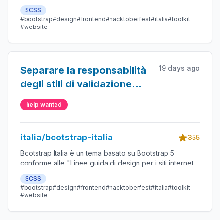
i servizi digitali della Pubblica Amministrazione"
SCSS
#bootstrap
#design
#frontend
#hacktoberfest
#italia
#toolkit
#website
19 days ago
Separare la responsabilità
degli stili di validazione
degli elementi dei form da
help wanted
just-validate
italia/bootstrap-italia
355
Bootstrap Italia è un tema basato su Bootstrap 5
conforme alle "Linee guida di design per i siti internet e
i servizi digitali della Pubblica Amministrazione"
SCSS
#bootstrap
#design
#frontend
#hacktoberfest
#italia
#toolkit
#website