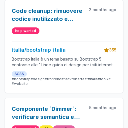
2 months ago
Code cleanup: rimuovere
codice inutilizzato e
obsoleto
help wanted
italia/bootstrap-italia
355
Bootstrap Italia è un tema basato su Bootstrap 5
conforme alle "Linee guida di design per i siti internet e
i servizi digitali della Pubblica Amministrazione"
SCSS
#bootstrap
#design
#frontend
#hacktoberfest
#italia
#toolkit
#website
5 months ago
Componente `Dimmer`:
verificare semantica e
lettori di schermo